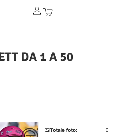
ETT DA 1 A 50
Totale foto:
0